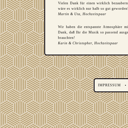
Vielen Dank für einen wirklich bezaubern
wäre es wirklich nur halb so gut geworden
Martin & Uta, Hochzeitspaar
Wir haben die entspannte Atmosphäre mi
Dank, daß Ihr die Musik so passend ausg
brauchten!
Karin & Christopher, Hochzeitspaar
·
IMPRESSUM