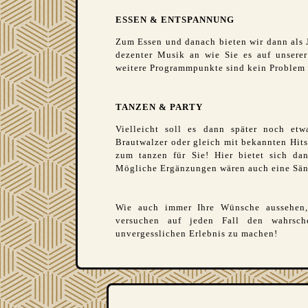
ESSEN & ENTSPANNUNG
Zum Essen und danach bieten wir dann als 
dezenter Musik an wie Sie es auf unsere
weitere Programmpunkte sind kein Problem 
TANZEN & PARTY
Vielleicht soll es dann später noch etw
Brautwalzer oder gleich mit bekannten Hits
zum tanzen für Sie! Hier bietet sich d
Mögliche Ergänzungen wären auch eine Sän
Wie auch immer Ihre Wünsche aussehen, 
versuchen auf jeden Fall den wahrsch
unvergesslichen Erlebnis zu machen!