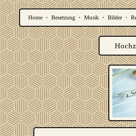
·
·
·
·
Home
Besetzung
Musik
Bilder
Re
Hochz